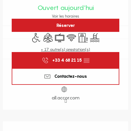
Ouvert aujourd'hui
Voir les horaires
Réserver
Accès handicapés
Air conditionné
Télévision
WiFi
Ascenseur
Piscine
+ 17 autre(s) prestation(s)
+33 4 68 21 15
▒▒
Contactez-nous
all.accor.com
Description