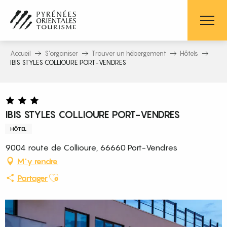
Aller
au
contenu
principal
Accueil
S’organiser
Trouver un hébergement
Hôtels
IBIS STYLES COLLIOURE PORT-VENDRES
IBIS STYLES COLLIOURE PORT-VENDRES
HÔTEL
9004 route de Collioure, 66660 Port-Vendres
M'y rendre
Ajouter aux favoris
Partager