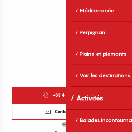
Méditerranée
Perpignan
Plaine et piémonts
Voir les destinations
+33 4 68 21 15
▒▒
Activités
Contactez-nous
Balades incontourna