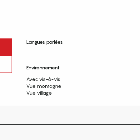
Langues parlées
Langues parlées
Environnement
Environnement
Avec vis-à-vis
Vue montagne
Vue village