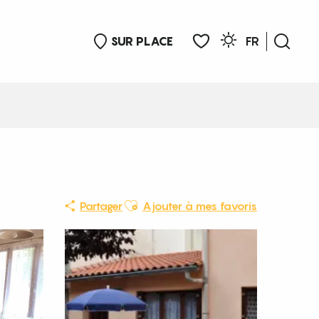
SUR PLACE
FR
Rech
Voir les favoris
Ajouter aux favoris
Partager
Ajouter à mes favoris