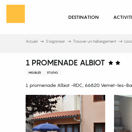
Aller
au
DESTINATION
ACTIVIT
contenu
principal
Accueil
S’organiser
Trouver un hébergement
Loc
1 PROMENADE ALBIOT
MEUBLÉS
STUDIO
1 promenade Albiot -RDC, 66820 Vernet-les-Ba