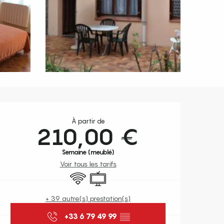
Ouverture et coordonnées
À partir de
210,00 €
Semaine (meublé)
Voir tous les tarifs
WiFi
Télévision
+ 39 autre(s) prestation(s)
+33 6 79 49 99
▒▒