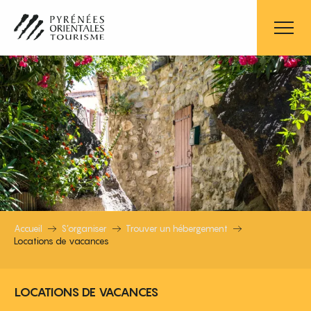
Aller
au
contenu
principal
LOCATIONS DE VACANCES
Accueil
S’organiser
Trouver un hébergement
Locations de vacances
LOCATIONS DE VACANCES