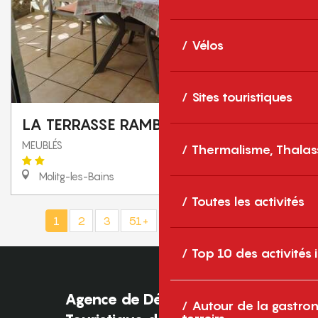
Vélos
Sites touristiques
LA TERRASSE RAMBLA
MEUBLÉS
Thermalisme, Thalas
Molitg-les-Bains
Toutes les activités
1
2
3
51+
102+
155
❯
❯❯
Top 10 des activités
Agence de Développement
Autour de la gastron