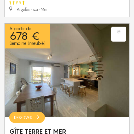
Argelès-sur-Mer
À partir de
678 €
Semaine (meublé)
RÉSERVER
GÎTE TERRE ET MER