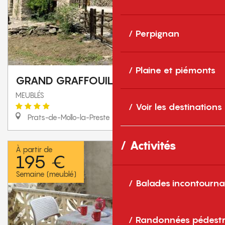
Perpignan
Plaine et piémonts
GRAND GRAFFOUIL
MEUBLÉS
Voir les destinations
Prats-de-Mollo-la-Preste
Activités
À partir de
195 €
Semaine (meublé)
Balades incontourna
Randonnées pédestr