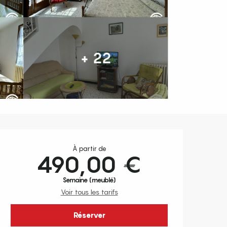
+ 22
Ouverture et coordonnées
À partir de
490,00 €
Semaine (meublé)
Voir tous les tarifs
Réserver