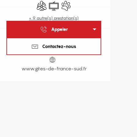
Air conditionné
Télévision
Animaux acceptés
+ 9 autre(s) prestation(s)
Appeler
Contactez-nous
www.gites-de-france-sud.fr