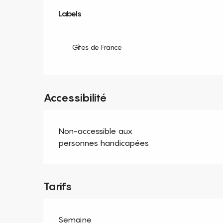
Offres de prestation
Labels
Labels
Gîtes de France
Accessibilité
Non-accessible aux
personnes handicapées
Tarifs
Semaine