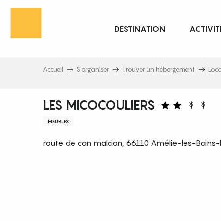
Aller
au
DESTINATION
ACTIVIT
contenu
principal
Accueil
S’organiser
Trouver un hébergement
Loc
LES MICOCOULIERS
MEUBLÉS
route de can malcion, 66110 Amélie-les-Bains-