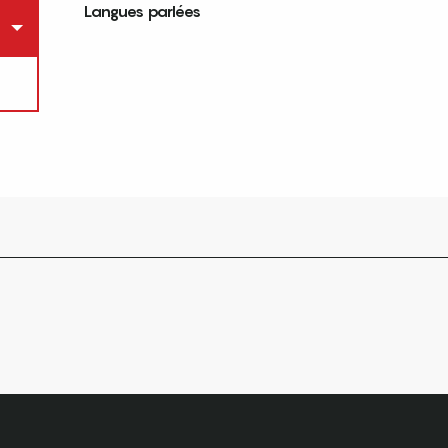
Langues parlées
Langues parlées