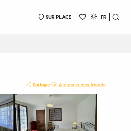
SUR PLACE
FR
Rech
Voir les favoris
Ajouter aux favoris
Partager
Ajouter à mes favoris