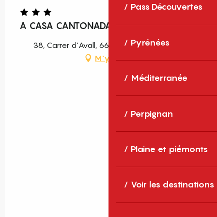
Pass Découvertes
A CASA CANTONADA
Pyrénées
38, Carrer d'Avall, 66500 Molitg-les-Bains
M'y rendre
Méditerranée
Perpignan
Plaine et piémonts
Voir les destinations