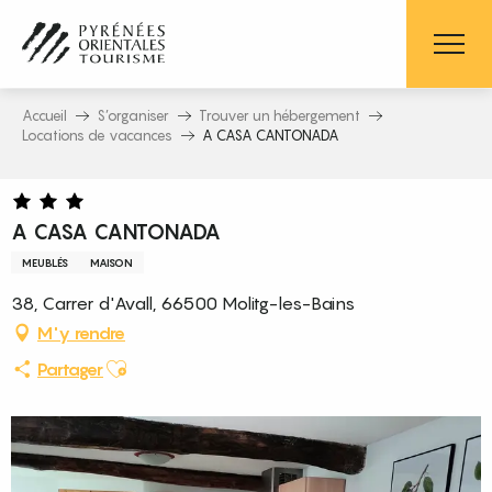
Aller
au
contenu
principal
Accueil
S’organiser
Trouver un hébergement
Locations de vacances
A CASA CANTONADA
A CASA CANTONADA
MEUBLÉS
MAISON
38, Carrer d'Avall, 66500 Molitg-les-Bains
M'y rendre
Ajouter aux favoris
Partager