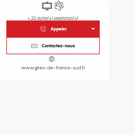
Télévision
Animaux acceptés
+ 13 autre(s) prestation(s)
Appeler
Contactez-nous
www.gites-de-france-sud.fr