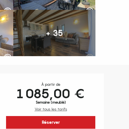
+ 35
Ouverture et coordonnées
À partir de
1 085,00 €
Semaine (meublé)
Voir tous les tarifs
Réserver