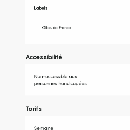
Offres de prestation
Labels
Labels
Gîtes de France
Accessibilité
Non-accessible aux
personnes handicapées
Tarifs
Semaine