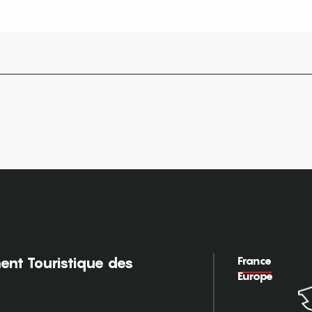
France
nt Touristique des
Europe