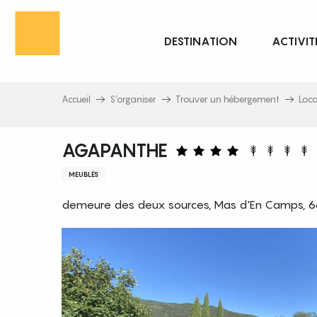
Aller
au
DESTINATION
ACTIVIT
contenu
principal
Accueil
S’organiser
Trouver un hébergement
Loc
AGAPANTHE
MEUBLÉS
demeure des deux sources, Mas d'En Camps, 6