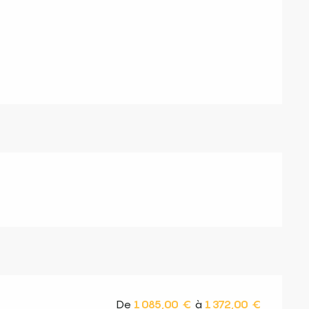
s
De
1 085,00 €
à
1 372,00 €