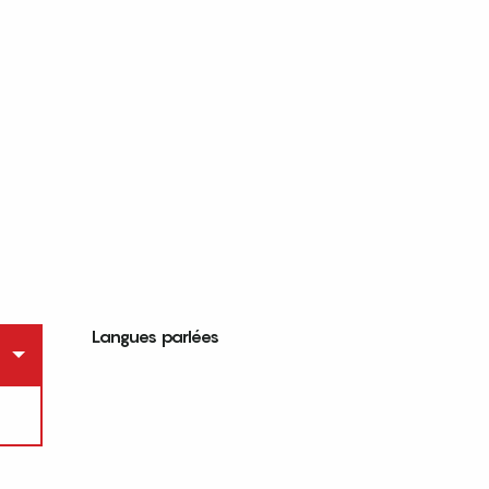
Langues parlées
Langues parlées