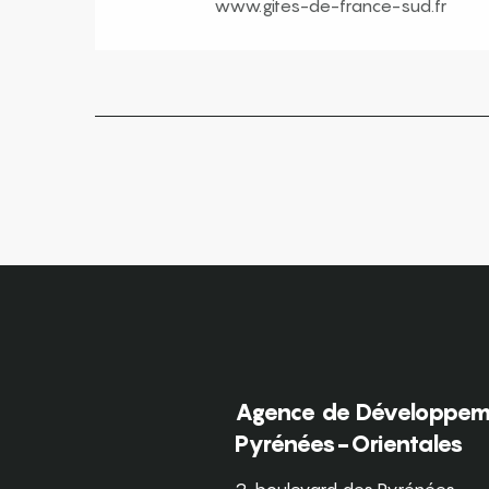
www.gites-de-france-sud.fr
Agence de Développeme
Pyrénées-Orientales
2, boulevard des Pyrénées