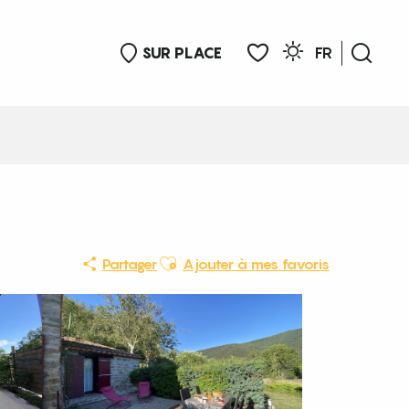
SUR PLACE
FR
Rech
Voir les favoris
Ajouter aux favoris
Partager
Ajouter à mes favoris