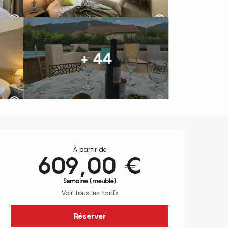
+ 44
Ouverture et coordonnées
À partir de
609,00 €
Semaine (meublé)
Voir tous les tarifs
Réserver