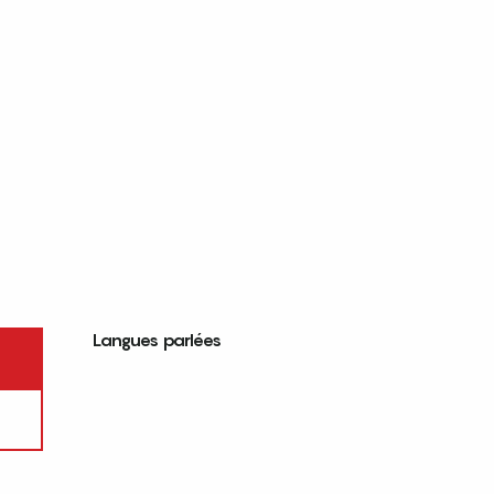
Langues parlées
Langues parlées