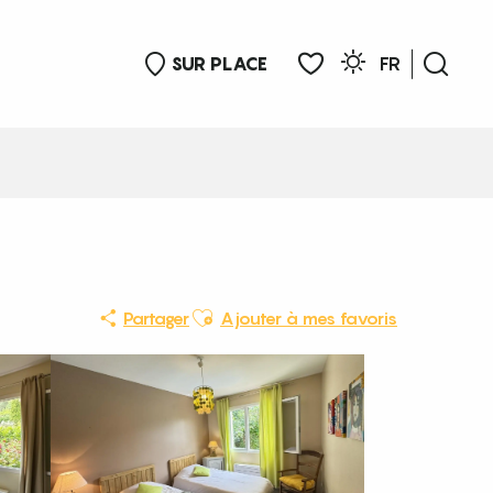
SUR PLACE
FR
Rech
Voir les favoris
Ajouter aux favoris
Partager
Ajouter à mes favoris