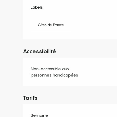
Offres de prestation
Labels
Labels
Gîtes de France
Accessibilité
Non-accessible aux
personnes handicapées
Tarifs
Semaine