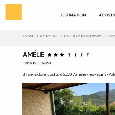
Aller
au
DESTINATION
ACTIVIT
contenu
principal
Accueil
S’organiser
Trouver un hébergement
Loc
AMÉLIE
MEUBLÉS
MAISON
3 rue isidore costa, 66110 Amélie-les-Bains-Pal