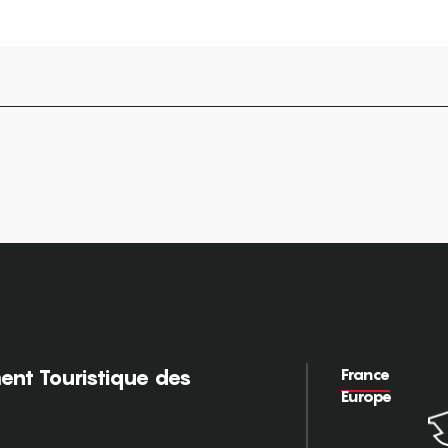
France
nt Touristique des
Europe