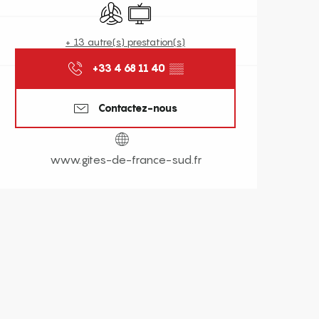
Air conditionné
Télévision
+ 13 autre(s) prestation(s)
+33 4 68 11 40
▒▒
Contactez-nous
www.gites-de-france-sud.fr