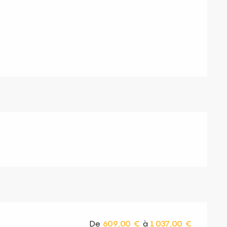
s
De
609,00 €
à
1 037,00 €