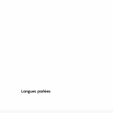
Langues parlées
Langues parlées