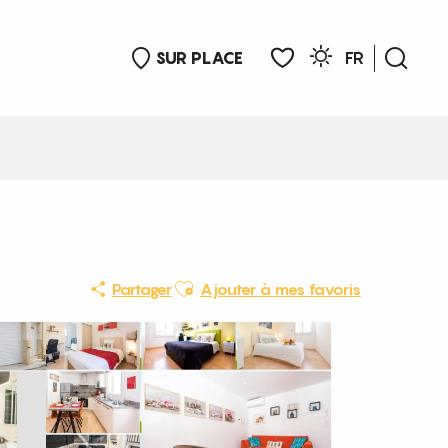
SUR PLACE
FR
Rech
Voir les favoris
Ajouter aux favoris
Partager
Ajouter à mes favoris