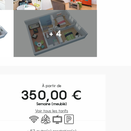
+ 4
Ouverture et coordonnées
À partir de
350,00 €
Semaine (meublé)
Voir tous les tarifs
WiFi
Air conditionné
Télévision
Parking
+ 57 autre(s) prestation(s)