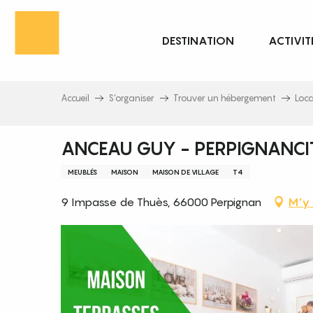
Aller
au
DESTINATION
ACTIVIT
contenu
principal
Accueil
S’organiser
Trouver un hébergement
Loc
ANCEAU GUY - PERPIGNANC
MEUBLÉS
MAISON
MAISON DE VILLAGE
T4
9 Impasse de Thuès, 66000 Perpignan
M'y 