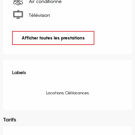
Air conditionné
Télévision
Afficher toutes les prestations
Offres de prestations
Labels
Labels
Locations CléVacances
Tarifs