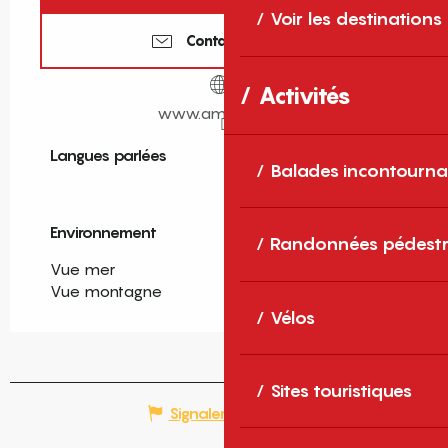
Voir les destinations
Contactez-nous
Activités
www.amivac.com
Langues parlées
Langues parlées
Balades incontourna
Environnement
Environnement
Randonnées pédestr
Vue mer
Vue montagne
Vélos
Sites touristiques
Signaler une erreur