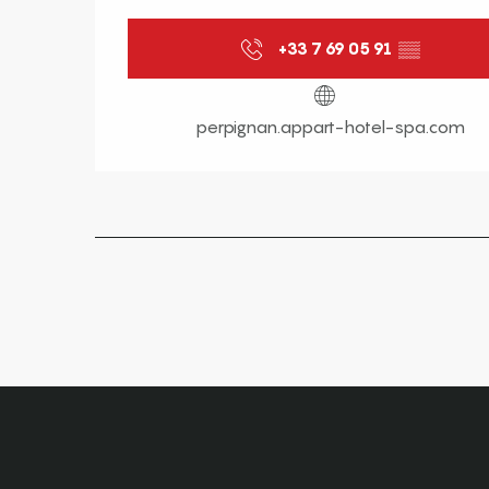
+33 7 69 05 91
▒▒
perpignan.appart-hotel-spa.com