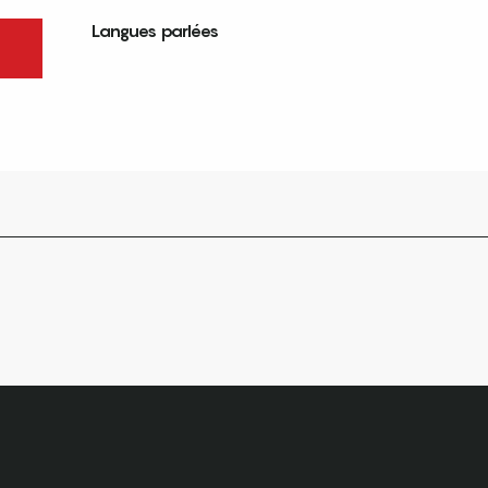
Langues parlées
Langues parlées