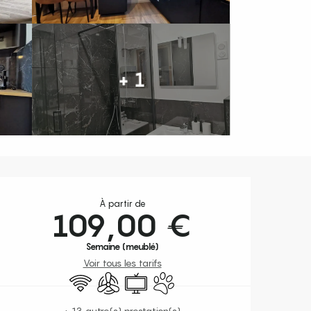
+ 1
Ouverture et coordonnées
À partir de
109,00 €
Semaine (meublé)
Voir tous les tarifs
WiFi
Air conditionné
Télévision
Animaux acceptés
+ 13 autre(s) prestation(s)