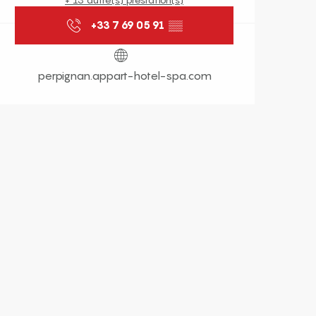
+33 7 69 05 91
▒▒
perpignan.appart-hotel-spa.com