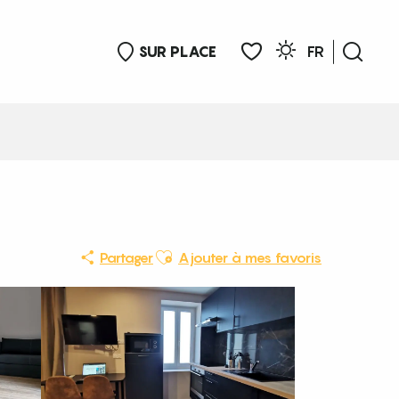
SUR PLACE
FR
Rech
Voir les favoris
Ajouter aux favoris
Partager
Ajouter à mes favoris