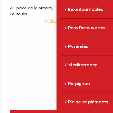
41 place de la Victoire, 1er étage DROITE, 66160
Incontournables
Le Boulou
M'y rendre
Pass Découvertes
Pyrénées
Méditerranée
Perpignan
Plaine et piémonts