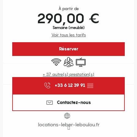
Ouverture et coordonnées
À partir de
290,00 €
Semaine (meublé)
Voir tous les tarifs
Réserver
WiFi
Air conditionné
Télévision
+ 37 autre(s) prestation(s)
+33 6 12 39 91
▒▒
Contactez-nous
locations-leber-leboulou.fr