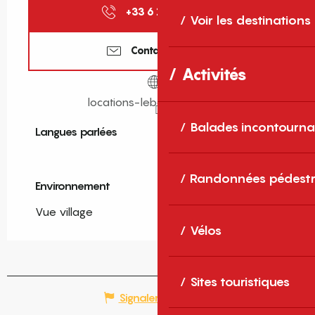
+33 6 12 39 91
▒▒
Voir les destinations
Contactez-nous
Activités
locations-leber-leboulou.fr
Balades incontourna
Langues parlées
Langues parlées
Randonnées pédestr
Environnement
Environnement
Vue village
Vélos
Sites touristiques
Signaler une erreur