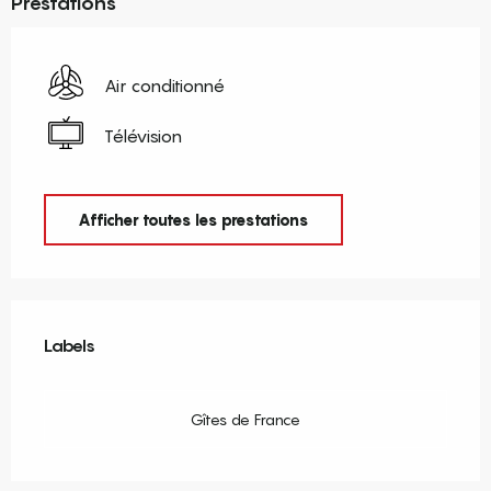
Prestations
Air conditionné
Télévision
Afficher toutes les prestations
Offres de prestations
Labels
Labels
Gîtes de France