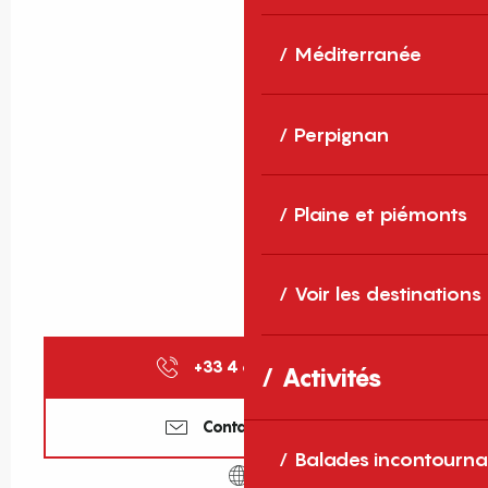
Méditerranée
Perpignan
Plaine et piémonts
Voir les destinations
+33 4 68 11 40
▒▒
Activités
Contactez-nous
Balades incontourna