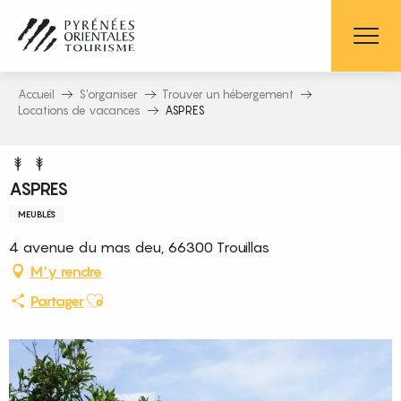
Aller
au
contenu
principal
Accueil
S’organiser
Trouver un hébergement
Locations de vacances
ASPRES
ASPRES
MEUBLÉS
4 avenue du mas deu, 66300 Trouillas
M'y rendre
Ajouter aux favoris
Partager