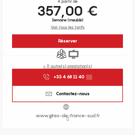
À partir de
357,00 €
Semaine (meublé)
Voir tous les tarifs
Réserver
Air conditionné
Télévision
+ 9 autre(s) prestation(s)
+33 4 68 11 40
▒▒
Contactez-nous
www.gites-de-france-sud.fr