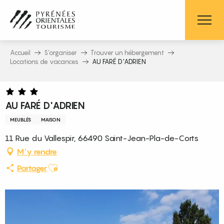
Aller
au
contenu
principal
Accueil
S’organiser
Trouver un hébergement
Locations de vacances
AU FARÉ D'ADRIEN
AU FARÉ D'ADRIEN
MEUBLÉS
MAISON
11 Rue du Vallespir, 66490 Saint-Jean-Pla-de-Corts
M'y rendre
Ajouter aux favoris
Partager