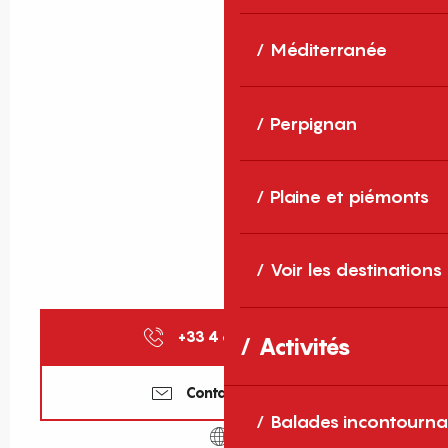
Méditerranée
Perpignan
Plaine et piémonts
Voir les destinations
+33 4 68 11 40
▒▒
Activités
Contactez-nous
Balades incontourna