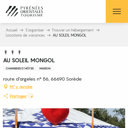
Aller
au
contenu
principal
Accueil
S’organiser
Trouver un hébergement
Locations de vacances
AU SOLEIL MONGOL
AU SOLEIL MONGOL
CHAMBRES D'HÔTES
MAISON
route d'argeles n° 56, 66690 Sorède
M'y rendre
Ajouter aux favoris
Partager