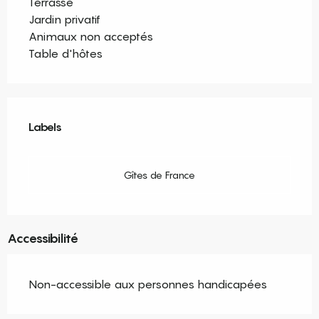
Terrasse
Jardin privatif
Animaux non acceptés
Table d'hôtes
Offres de prestations
Labels
Labels
Gîtes de France
Accessibilité
Non-accessible aux personnes handicapées