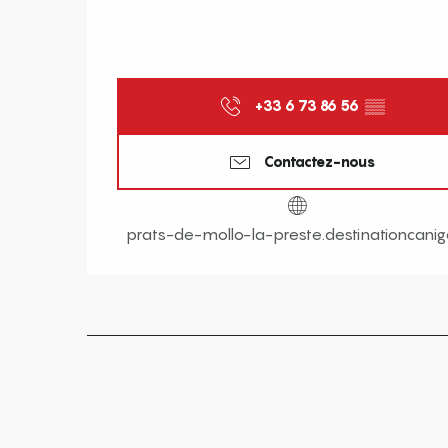
+33 6 73 86 56
▒▒
Contactez-nous
prats-de-mollo-la-preste.destinationcanigo