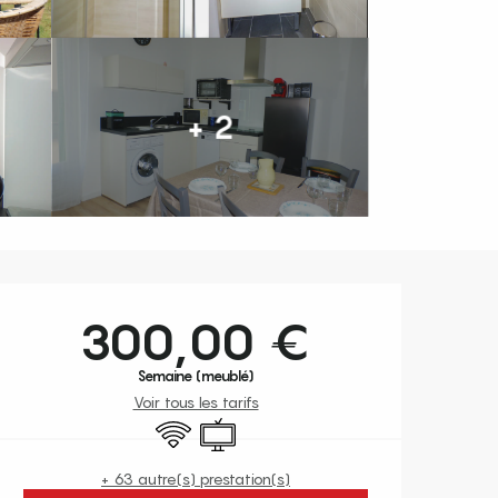
+ 2
Ouverture et coordonnées
300,00 €
Semaine (meublé)
Voir tous les tarifs
WiFi
Télévision
+ 63 autre(s) prestation(s)