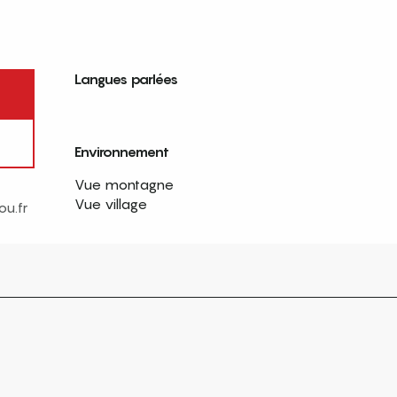
Langues parlées
Langues parlées
Environnement
Environnement
Vue montagne
Vue village
u.fr