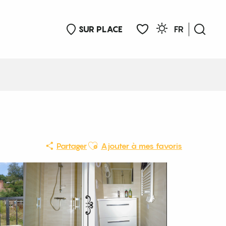
SUR PLACE
FR
Rech
Voir les favoris
Ajouter aux favoris
Partager
Ajouter à mes favoris