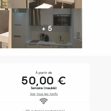
+ 5
Ouverture et coordonnées
À partir de
50,00 €
Semaine (meublé)
Voir tous les tarifs
WiFi
+ 30 autre(s) prestation(s)