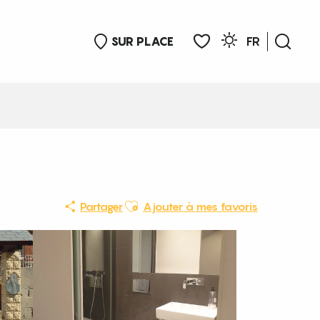
SUR PLACE
FR
Rech
Voir les favoris
Ajouter aux favoris
Partager
Ajouter à mes favoris