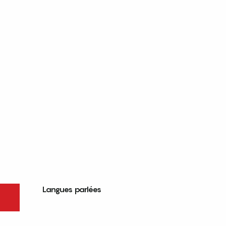
Langues parlées
Langues parlées