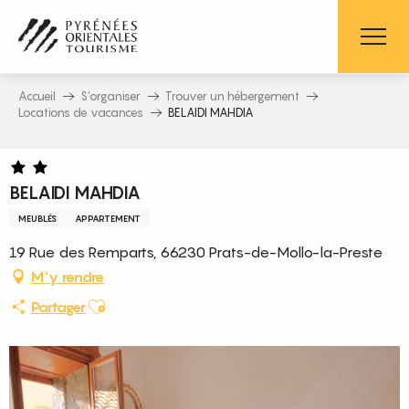
Aller
au
contenu
principal
Accueil
S’organiser
Trouver un hébergement
Locations de vacances
BELAIDI MAHDIA
BELAIDI MAHDIA
MEUBLÉS
APPARTEMENT
19 Rue des Remparts, 66230 Prats-de-Mollo-la-Preste
M'y rendre
Ajouter aux favoris
Partager