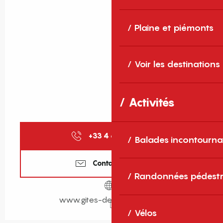
Plaine et piémonts
Voir les destinations
Activités
+33 4 68 11 40
▒▒
Balades incontourna
Contactez-nous
Randonnées pédestr
www.gites-de-france-sud.fr
Vélos