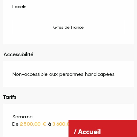
Labels
Labels
Gîtes de France
Accessibilité
Non-accessible aux personnes handicapées
Tarifs
Semaine
De
2 500,00 €
à
3 600,00 €
Accueil