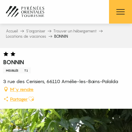
Aller
au
contenu
principal
Accueil
S’organiser
Trouver un hébergement
Locations de vacances
BONNIN
BONNIN
MEUBLÉS
T1
3 rue des Cerisiers, 66110 Amélie-les-Bains-Palalda
M'y rendre
Ajouter aux favoris
Partager