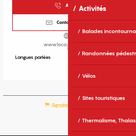
Appeler
Activités
Contactez-nous
Balades incontourna
www.loca-valley.com
Randonnées pédestr
Langues parlées
Langues parlées
Vélos
Sites touristiques
Signaler une erreur
Thermalisme, Thalas