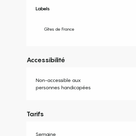
Offres de prestation
Labels
Labels
Gîtes de France
Accessibilité
Non-accessible aux
personnes handicapées
Tarifs
Semaine