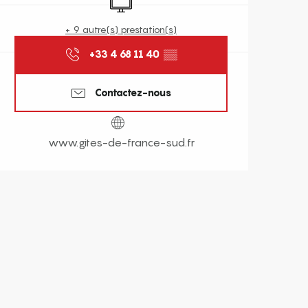
+ 9 autre(s) prestation(s)
+33 4 68 11 40
▒▒
Contactez-nous
www.gites-de-france-sud.fr