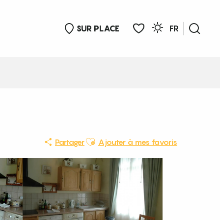
SUR PLACE
FR
Rech
Voir les favoris
Ajouter aux favoris
Partager
Ajouter à mes favoris