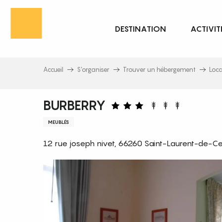
Aller
au
DESTINATION
ACTIVIT
contenu
principal
Accueil
S’organiser
Trouver un hébergement
Loc
BURBERRY
MEUBLÉS
12 rue joseph nivet, 66260 Saint-Laurent-de-C