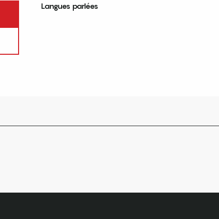
Langues parlées
Langues parlées