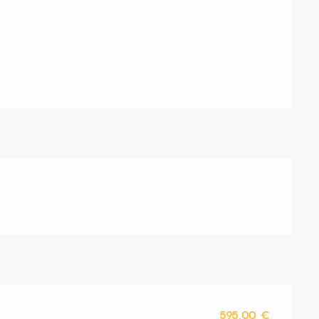
s
595,00 €