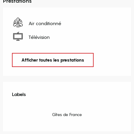
Prestations
Air conditionné
Télévision
Afficher toutes les prestations
Offres de prestations
Labels
Labels
Gîtes de France