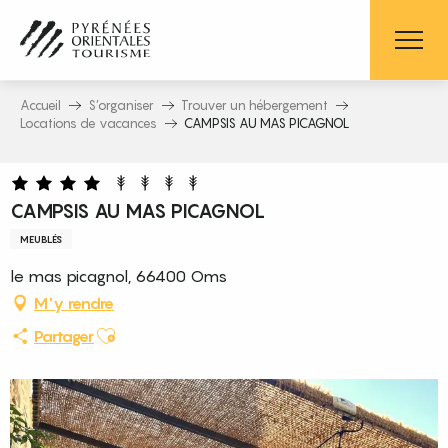
Aller
au
contenu
principal
Accueil
S’organiser
Trouver un hébergement
Locations de vacances
CAMPSIS AU MAS PICAGNOL
CAMPSIS AU MAS PICAGNOL
MEUBLÉS
le mas picagnol, 66400 Oms
M'y rendre
Ajouter aux favoris
Partager