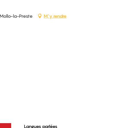
Mollo-la-Preste
M'y rendre
Langues parlées
Langues parlées