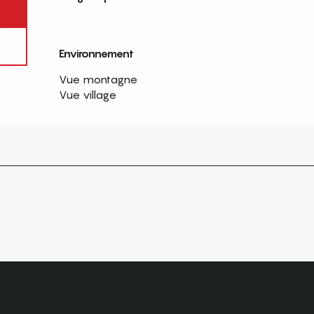
Environnement
Environnement
Vue montagne
Vue village