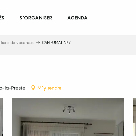
ÉS
S'ORGANISER
AGENDA
ations de vacances
CAN FUMAT N°7
o-la-Preste
M'y rendre