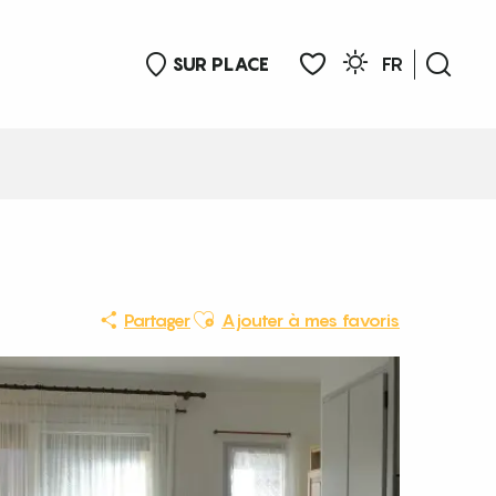
SUR PLACE
FR
Rech
Voir les favoris
Ajouter aux favoris
Partager
Ajouter à mes favoris