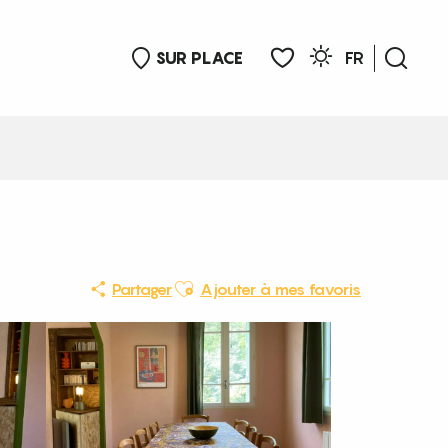
SUR PLACE
FR
Rech
Voir les favoris
Ajouter aux favoris
Partager
Ajouter à mes favoris