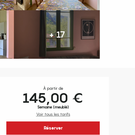
+ 17
Ouverture et coordonnées
À partir de
145,00 €
Semaine (meublé)
Voir tous les tarifs
Réserver