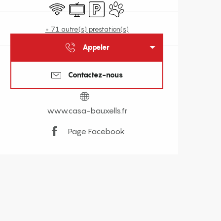
WiFi
Télévision
Parking
Animaux acceptés
+ 71 autre(s) prestation(s)
Appeler
Contactez-nous
www.casa-bauxells.fr
Page Facebook