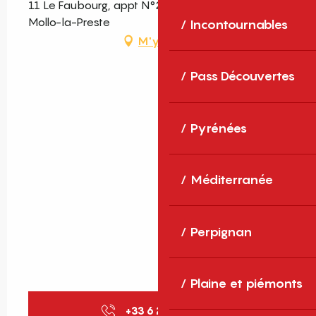
11 Le Faubourg, appt N°2, 66230 Prats-de-
Mollo-la-Preste
Incontournables
M'y rendre
Pass Découvertes
Pyrénées
Méditerranée
Perpignan
Plaine et piémonts
+33 6 25 08 27
▒▒