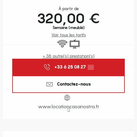
Ouverture et coordonnées
À partir de
320,00 €
Semaine (meublé)
Voir tous les tarifs
WiFi
Télévision
+ 38 autre(s) prestation(s)
+33 6 25 08 27
▒▒
Contactez-nous
www.locationcasanostra.fr
Description