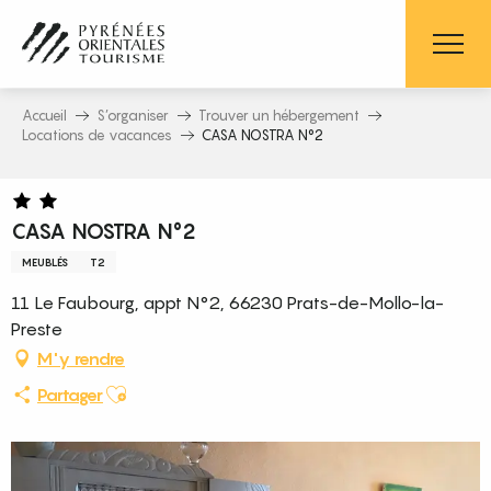
Aller
au
contenu
principal
Accueil
S’organiser
Trouver un hébergement
Locations de vacances
CASA NOSTRA N°2
CASA NOSTRA N°2
MEUBLÉS
T2
11 Le Faubourg, appt N°2, 66230 Prats-de-Mollo-la-
Preste
M'y rendre
Ajouter aux favoris
Partager