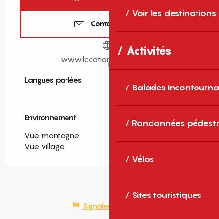
Voir les destinations
Contactez-nous
Activités
www.locationcasanostra.fr
Langues parlées
Langues parlées
Balades incontourna
Environnement
Environnement
Randonnées pédestr
Vue montagne
Vue village
Vélos
Sites touristiques
Signaler une erreur