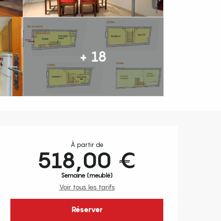
+ 18
Ouverture et coordonnées
À partir de
518,00 €
Semaine (meublé)
Voir tous les tarifs
Réserver