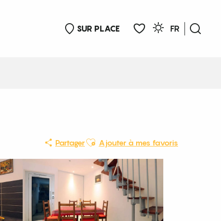
SUR PLACE
FR
Rech
Voir les favoris
Ajouter aux favoris
Partager
Ajouter à mes favoris