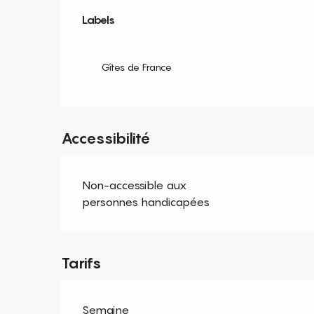
Offres de prestation
Labels
Labels
Gîtes de France
Accessibilité
Non-accessible aux
personnes handicapées
Tarifs
Semaine