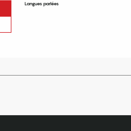
Langues parlées
Langues parlées