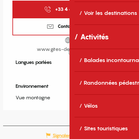
+33 4 68 11 40
▒▒
Voir les destinations
Contactez-nous
Activités
www.gites-de-france-sud.fr
Balades incontourna
Langues parlées
Langues parlées
Randonnées pédestr
Environnement
Environnement
Vue montagne
Vélos
Sites touristiques
Signaler une erreur