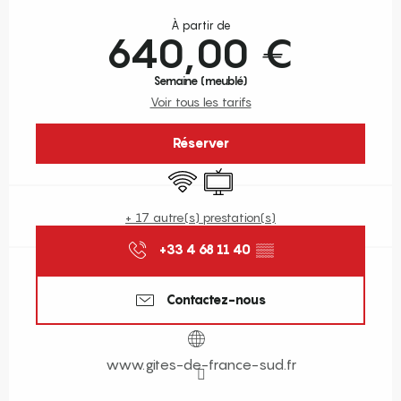
Ouverture et coordonnées
À partir de
640,00 €
Semaine (meublé)
Voir tous les tarifs
Réserver
WiFi
Télévision
+ 17 autre(s) prestation(s)
+33 4 68 11 40
▒▒
Contactez-nous
www.gites-de-france-sud.fr