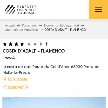
Aller
au
contenu
principal
Accueil
S’organiser
Trouver un hébergement
Locations de vacances
COSTA D'ADALT - FLAMENCO
COSTA D'ADALT - FLAMENCO
MEUBLÉS
la costa de dalt, Route du Col d'Ares, 66230 Prats-de-
Mollo-la-Preste
M'y rendre
Ajouter aux favoris
Partager