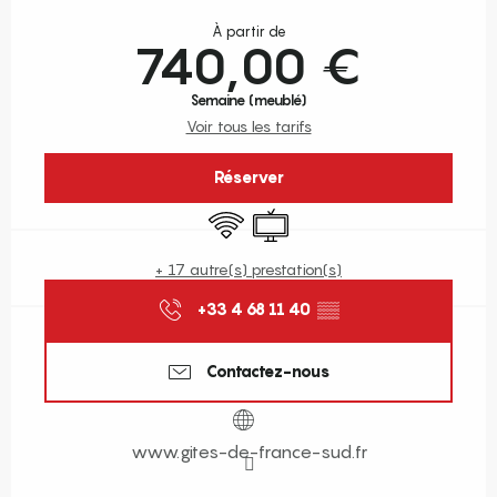
Ouverture et coordonnées
À partir de
740,00 €
Semaine (meublé)
Voir tous les tarifs
Réserver
WiFi
Télévision
+ 17 autre(s) prestation(s)
+33 4 68 11 40
▒▒
Contactez-nous
www.gites-de-france-sud.fr