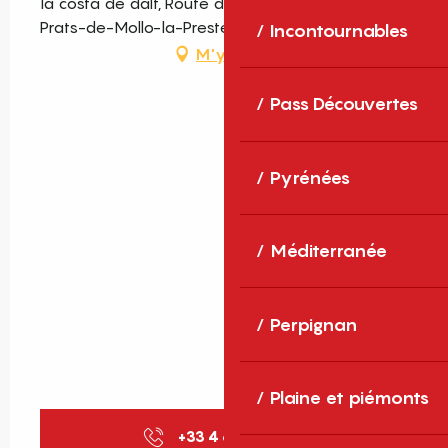
la costa de dalt, Route du Col d'Ares, 66230
Prats-de-Mollo-la-Preste
Incontournables
M'y rendre
Pass Découvertes
Pyrénées
Méditerranée
Perpignan
Plaine et piémonts
+33 4 68 11 40
▒▒