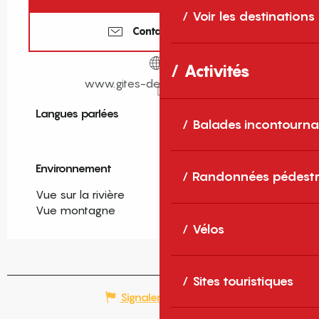
Voir les destinations
Contactez-nous
Activités
www.gites-de-france-sud.fr
Langues parlées
Langues parlées
Balades incontourna
Environnement
Environnement
Randonnées pédestr
Vue sur la rivière
Vue montagne
Vélos
Sites touristiques
Signaler une erreur