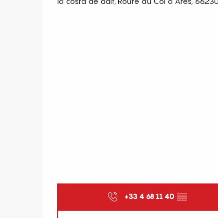
la costa de dalt, Route du Col d'Ares, 6623
+33 4 68 11 40
▒▒