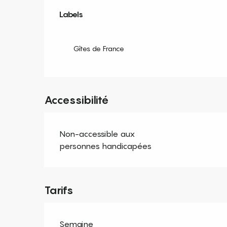
Offres de prestation
Labels
Labels
Gîtes de France
Accessibilité
Non-accessible aux
personnes handicapées
Tarifs
Semaine