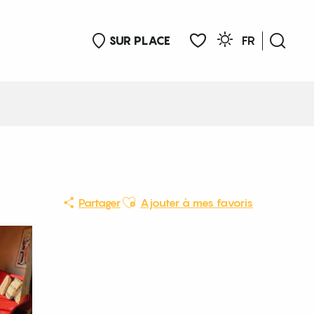
SUR PLACE
FR
Rech
Voir les favoris
Ajouter aux favoris
Partager
Ajouter à mes favoris