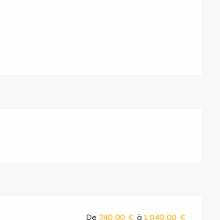
s
De
740,00 €
à
1 040,00 €