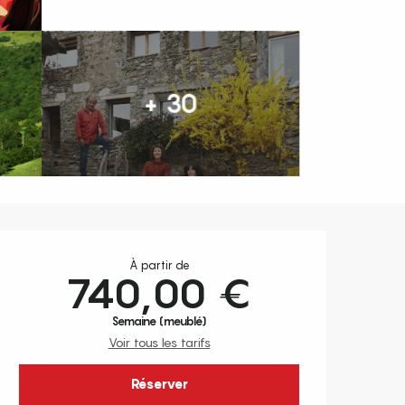
+ 30
Ouverture et coordonnées
À partir de
740,00 €
Semaine (meublé)
Voir tous les tarifs
Réserver