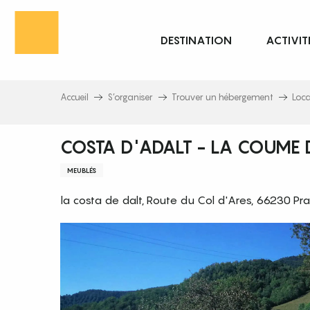
Aller
au
DESTINATION
ACTIVIT
contenu
principal
Accueil
S’organiser
Trouver un hébergement
Loc
COSTA D'ADALT - LA COUME 
MEUBLÉS
la costa de dalt, Route du Col d'Ares, 66230 Pr