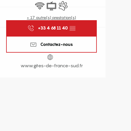
WiFi
Télévision
Animaux acceptés
+ 17 autre(s) prestation(s)
+33 4 68 11 40
▒▒
Contactez-nous
www.gites-de-france-sud.fr