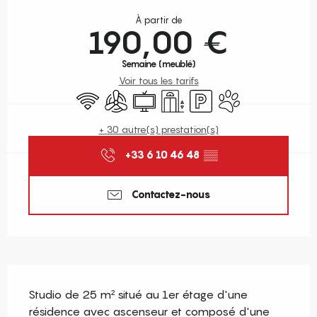
Ouverture et coordonnées
À partir de
190,00 €
Semaine (meublé)
Voir tous les tarifs
WiFi
Air conditionné
Télévision
Ascenseur
Parking
Animaux acceptés
+ 30 autre(s) prestation(s)
+33 6 10 46 48
▒▒
Contactez-nous
Description
Studio de 25 m² situé au 1er étage d'une 
résidence avec ascenseur et composé d'une 