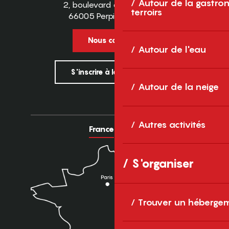
Autour de la gastron
2, boulevard des Pyrénées
terroirs
66005 Perpignan Cedex
Nous contacter
Autour de l'eau
S'inscrire à la newsletter
Autour de la neige
Autres activités
France
Europe
S'organiser
Trouver un héberge