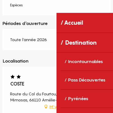
Espèces
Accueil
Périodes d'ouverture
Toute l'année 2026
Destination
Localisation
Incontournables
Pass Découvertes
COSTE
Route du Col du Fourtou, Résidence Les
Pyrénées
Mimosas, 66110 Amélie-les-Bains-Palalda
M'y rendre