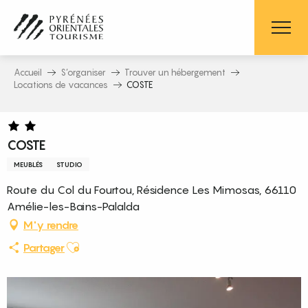
Aller
au
contenu
principal
Accueil
S’organiser
Trouver un hébergement
Locations de vacances
COSTE
COSTE
MEUBLÉS
STUDIO
Route du Col du Fourtou, Résidence Les Mimosas, 66110
Amélie-les-Bains-Palalda
M'y rendre
Ajouter aux favoris
Partager