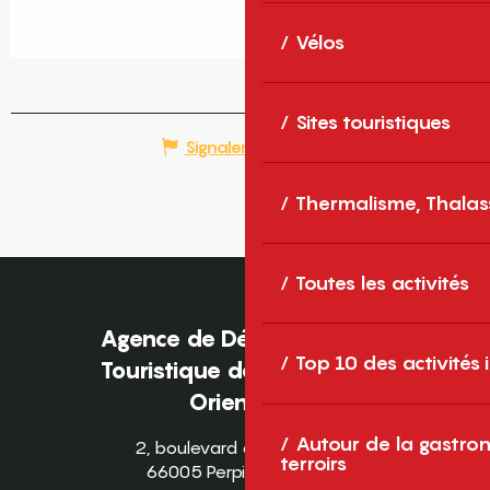
Vélos
Sites touristiques
Signaler une erreur
Thermalisme, Thalas
Toutes les activités
Agence de Développement
Top 10 des activités
Touristique des Pyrénées-
Orientales
Autour de la gastron
2, boulevard des Pyrénées
terroirs
66005 Perpignan Cedex