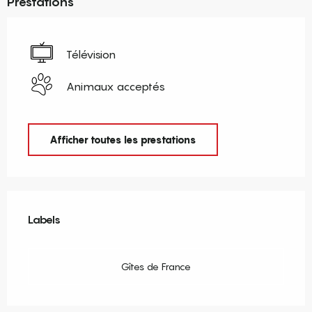
Prestations
Télévision
Animaux acceptés
Afficher toutes les prestations
Offres de prestations
Labels
Labels
Gîtes de France