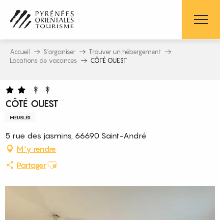
Aller
au
contenu
principal
Accueil
S’organiser
Trouver un hébergement
Locations de vacances
CÔTÉ OUEST
CÔTÉ OUEST
MEUBLÉS
5 rue des jasmins, 66690 Saint-André
M'y rendre
Ajouter aux favoris
Partager