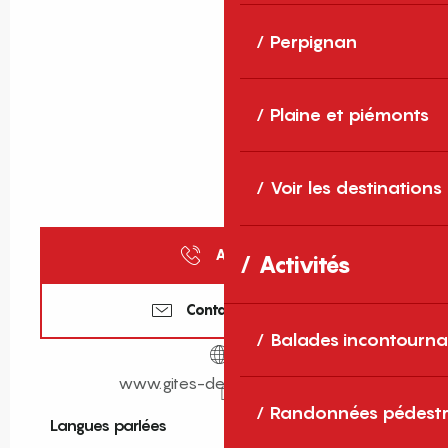
Perpignan
Plaine et piémonts
Voir les destinations
Appeler
Activités
Contactez-nous
Balades incontourna
www.gites-de-france-sud.fr
Randonnées pédestr
Langues parlées
Langues parlées