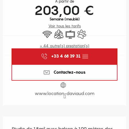
À partir de
203,00 €
Semaine (meublé)
Voir tous les tarifs
WiFi
Air conditionné
Télévision
Animaux acceptés
+ 44 autre(s) prestation(s)
+33 4 68 39 31
▒▒
Contactez-nous
www.location-daviaud.com
Description
Studio de 18m² avec balcon à 100 mètres des 