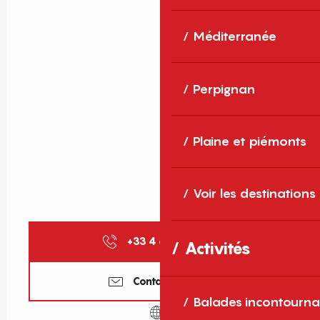
Méditerranée
Perpignan
Plaine et piémonts
Voir les destinations
+33 4 68 39 31
▒▒
Activités
Contactez-nous
Balades incontourna