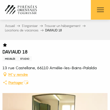
Aller
au
contenu
principal
Accueil
S’organiser
Trouver un hébergement
Locations de vacances
DAVIAUD 18
DAVIAUD 18
MEUBLÉS
STUDIO
13 rue Castellane, 66110 Amélie-les-Bains-Palalda
M'y rendre
Ajouter aux favoris
Partager