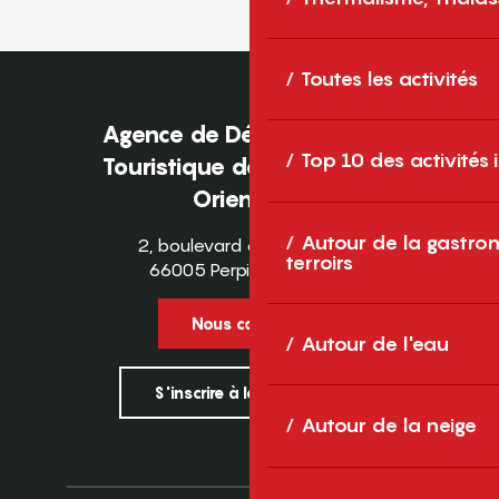
Toutes les activités
Agence de Développement
Top 10 des activités
Touristique des Pyrénées-
Orientales
Autour de la gastron
2, boulevard des Pyrénées
terroirs
66005 Perpignan Cedex
Nous contacter
Autour de l'eau
S'inscrire à la newsletter
Autour de la neige