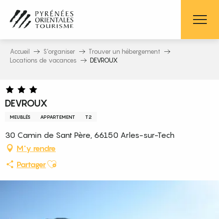
Aller
au
contenu
principal
Accueil
S’organiser
Trouver un hébergement
Locations de vacances
DEVROUX
DEVROUX
MEUBLÉS
APPARTEMENT
T2
30 Camin de Sant Père, 66150 Arles-sur-Tech
M'y rendre
Ajouter aux favoris
Partager