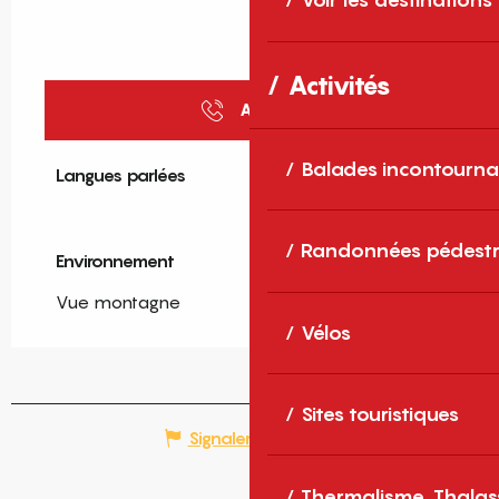
Activités
Appeler
Balades incontourna
Langues parlées
Langues parlées
Randonnées pédestr
Environnement
Environnement
Vue montagne
Vélos
Sites touristiques
Signaler une erreur
Thermalisme, Thalas