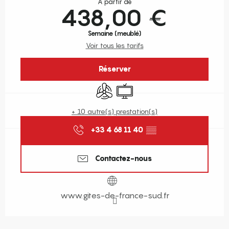
À partir de
438,00 €
Semaine (meublé)
Voir tous les tarifs
Réserver
Air conditionné
Télévision
+ 10 autre(s) prestation(s)
+33 4 68 11 40
▒▒
Contactez-nous
www.gites-de-france-sud.fr