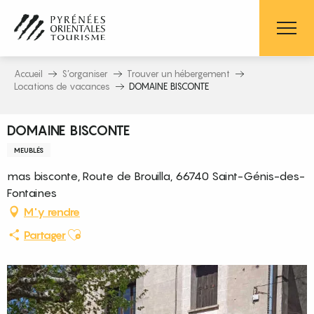
Aller
au
contenu
principal
Accueil
S’organiser
Trouver un hébergement
Locations de vacances
DOMAINE BISCONTE
DOMAINE BISCONTE
MEUBLÉS
mas bisconte, Route de Brouilla, 66740 Saint-Génis-des-
Fontaines
M'y rendre
Ajouter aux favoris
Partager