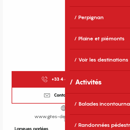
Perpignan
Plaine et piémonts
Voir les destinations
+33 4 68 11 40
▒▒
Activités
Contactez-nous
Balades incontourna
www.gites-de-france-sud.fr
Randonnées pédestr
Langues parlées
Langues parlées