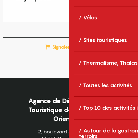
Vélos
Sites touristiques
Signaler une erreur
Thermalisme, Thalas
Toutes les activités
Agence de Développement
Top 10 des activités
Touristique des Pyrénées-
Orientales
Autour de la gastron
2, boulevard des Pyrénées
terroirs