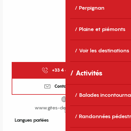
Perpignan
Plaine et piémonts
Voir les destinations
+33 4 68 11 40
▒▒
Activités
Contactez-nous
Balades incontourna
www.gites-de-france-sud.fr
Randonnées pédestr
Langues parlées
Langues parlées