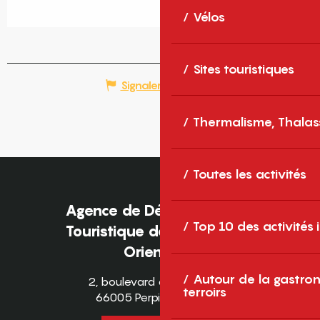
Vélos
Sites touristiques
Signaler une erreur
Thermalisme, Thalas
Toutes les activités
Agence de Développement
Top 10 des activités
Touristique des Pyrénées-
Orientales
Autour de la gastron
2, boulevard des Pyrénées
terroirs
66005 Perpignan Cedex