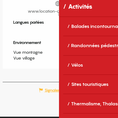
Activités
www.location-coste-leboulou.fr
Langues parlées
Langues parlées
Balades incontourna
Environnement
Environnement
Randonnées pédestr
Vue montagne
Vue village
Vélos
Sites touristiques
Signaler une erreur
Thermalisme, Thalas