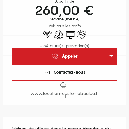
À partir de
260,00 €
Semaine (meublé)
Voir tous les tarifs
WiFi
Air conditionné
Télévision
Animaux acceptés
+ 64 autre(s) prestation(s)
Appeler
Contactez-nous
www.location-coste-leboulou.fr
Description
Maison de village dans le centre historique du 