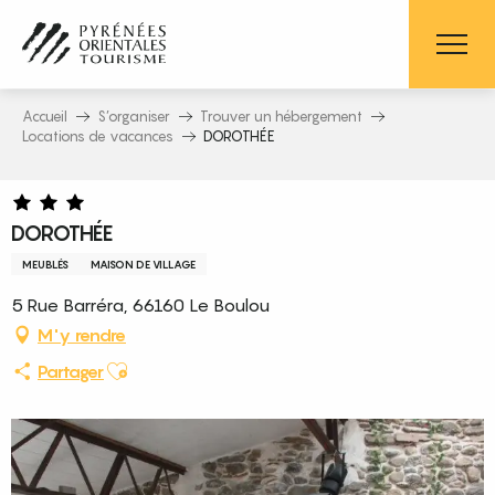
Aller
au
contenu
principal
Accueil
S’organiser
Trouver un hébergement
Locations de vacances
DOROTHÉE
DOROTHÉE
MEUBLÉS
MAISON DE VILLAGE
5 Rue Barréra, 66160 Le Boulou
M'y rendre
Ajouter aux favoris
Partager