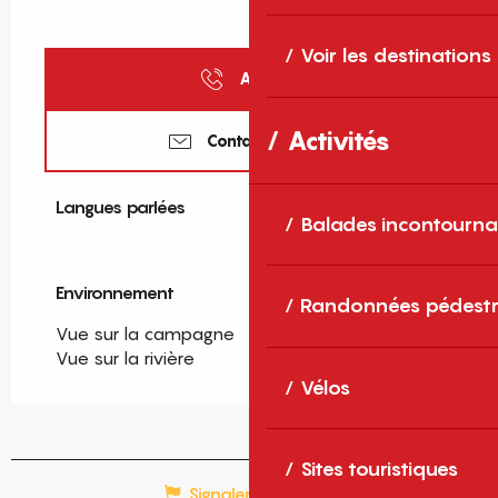
Voir les destinations
Appeler
Activités
Contactez-nous
Langues parlées
Langues parlées
Balades incontourna
Environnement
Environnement
Randonnées pédestr
Vue sur la campagne
Vue sur la rivière
Vélos
Sites touristiques
Signaler une erreur