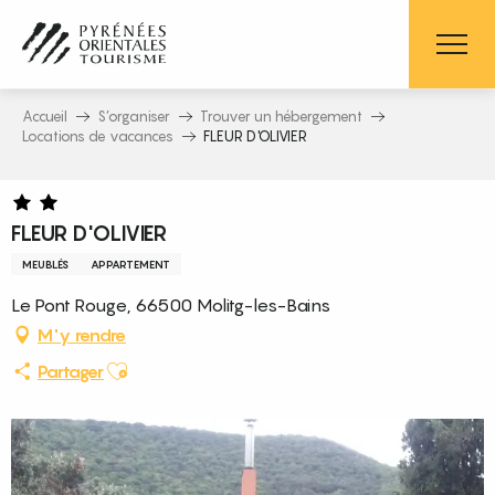
Aller
au
contenu
principal
Accueil
S’organiser
Trouver un hébergement
Locations de vacances
FLEUR D'OLIVIER
FLEUR D'OLIVIER
MEUBLÉS
APPARTEMENT
Le Pont Rouge, 66500 Molitg-les-Bains
M'y rendre
Ajouter aux favoris
Partager