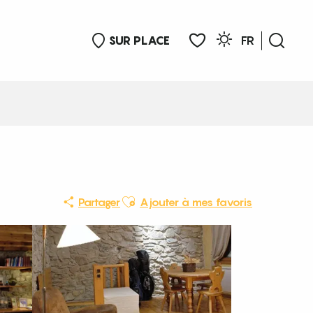
SUR PLACE
FR
Rech
Voir les favoris
Ajouter aux favoris
Partager
Ajouter à mes favoris