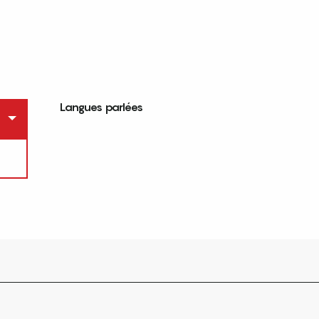
Langues parlées
Langues parlées