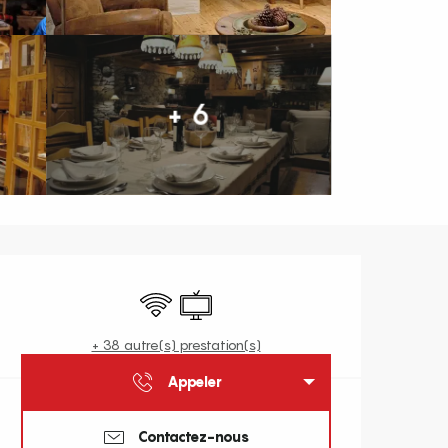
+ 6
Ouverture et coordonnées
WiFi
Télévision
+ 38 autre(s) prestation(s)
Appeler
Contactez-nous