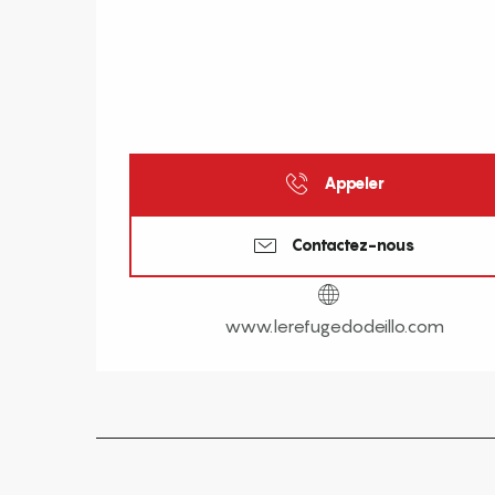
Appeler
Contactez-nous
www.lerefugedodeillo.com