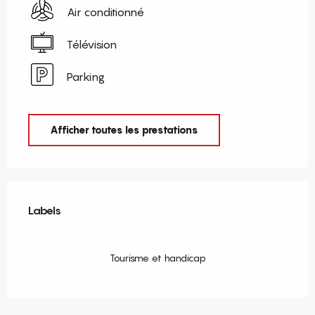
Air conditionné
Télévision
Parking
Afficher toutes les prestations
Offres de prestations
Labels
Labels
Tourisme et handicap