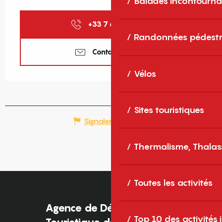
Balades incontourna
+33 7 67 32 36
▒▒
Randonnées pédestr
Contactez-nous
Vélos
Sites touristiques
Signaler une erreur
Thermalisme, Thalas
Toutes les activités
Agence de Développement
Top 10 des activités