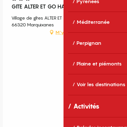
Pyrénées
GITE ALTER ET GO HAUT 5 PERS
Village de gîtes ALTER ET GO, Route d'Arboussols,
Méditerranée
66320 Marquixanes
M'y rendre
Perpignan
Plaine et piémonts
Voir les destinations
Activités