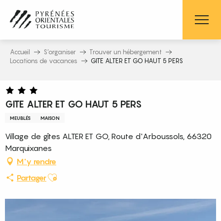
Aller
au
contenu
principal
Accueil
S’organiser
Trouver un hébergement
Locations de vacances
GITE ALTER ET GO HAUT 5 PERS
GITE ALTER ET GO HAUT 5 PERS
MEUBLÉS
MAISON
Village de gîtes ALTER ET GO, Route d'Arboussols, 66320
Marquixanes
M'y rendre
Ajouter aux favoris
Partager