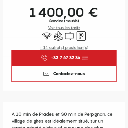
Ouverture et coordonnées
1 400,00 €
Semaine (meublé)
Voir tous les tarifs
WiFi
Air conditionné
Télévision
Parking
+ 14 autre(s) prestation(s)
+33 7 67 32 36
▒▒
Contactez-nous
Description
A 10 min de Prades et 30 min de Perpignan, ce 
village de gîtes est idéalement situé, sur un 
terrain orienté plein sud avec une des plus 