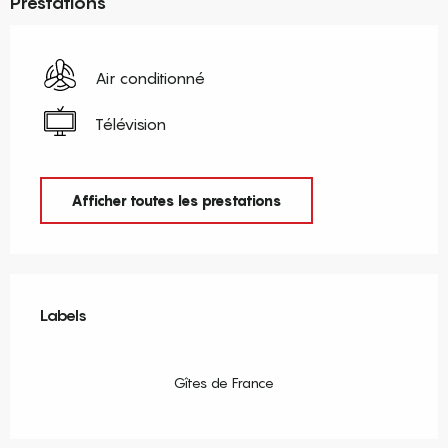
Prestations
Air conditionné
Télévision
Afficher toutes les prestations
Offres de prestations
Labels
Labels
Gîtes de France