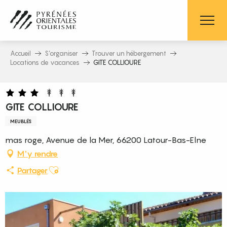
Aller
au
contenu
principal
Accueil
S’organiser
Trouver un hébergement
Locations de vacances
GITE COLLIOURE
GITE COLLIOURE
MEUBLÉS
mas roge, Avenue de la Mer, 66200 Latour-Bas-Elne
M'y rendre
Ajouter aux favoris
Partager