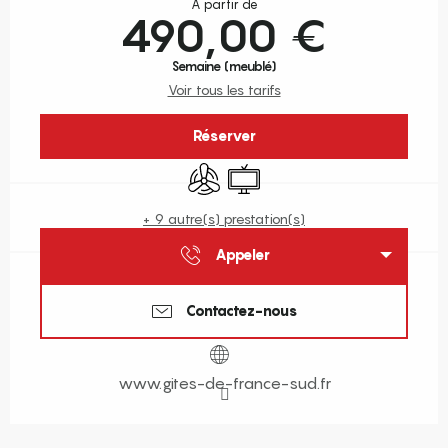
À partir de
490,00 €
Semaine (meublé)
Voir tous les tarifs
Réserver
Air conditionné
Télévision
+ 9 autre(s) prestation(s)
Appeler
Contactez-nous
www.gites-de-france-sud.fr