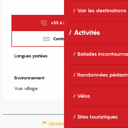
Voir les destinations
+33 6 26 13 33
▒▒
Activités
Contactez-nous
Balades incontourna
Langues parlées
Langues parlées
Randonnées pédestr
Environnement
Environnement
Vue village
Vélos
Sites touristiques
Signaler une erreur