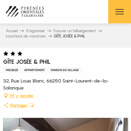
Aller
au
contenu
principal
Accueil
S’organiser
Trouver un hébergement
Locations de vacances
GÎTE JOSÉE & PHIL
GÎTE JOSÉE & PHIL
MEUBLÉS
APPARTEMENT
MAISON DE VILLAGE
32, Rue Louis Blanc, 66250 Saint-Laurent-de-la-
Salanque
M'y rendre
Ajouter aux favoris
Partager