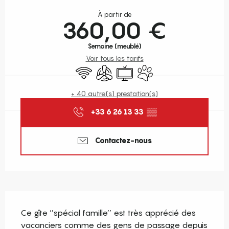
Ouverture et coordonnées
À partir de
360,00 €
Semaine (meublé)
Voir tous les tarifs
WiFi
Air conditionné
Télévision
Animaux acceptés
+ 40 autre(s) prestation(s)
+33 6 26 13 33
▒▒
Contactez-nous
Description
Ce gîte ‘’spécial famille’’ est très apprécié des 
vacanciers comme des gens de passage depuis 