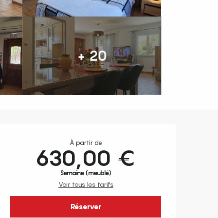
+ 20
Ouverture et coordonnées
À partir de
630,00 €
Semaine (meublé)
Voir tous les tarifs
Réserver