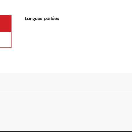
Langues parlées
Langues parlées