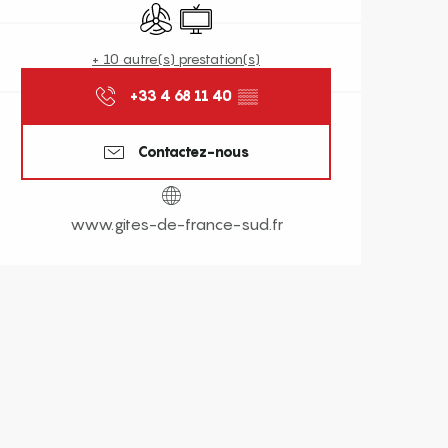
Air conditionné
Télévision
+ 10 autre(s) prestation(s)
+33 4 68 11 40
▒▒
Contactez-nous
www.gites-de-france-sud.fr