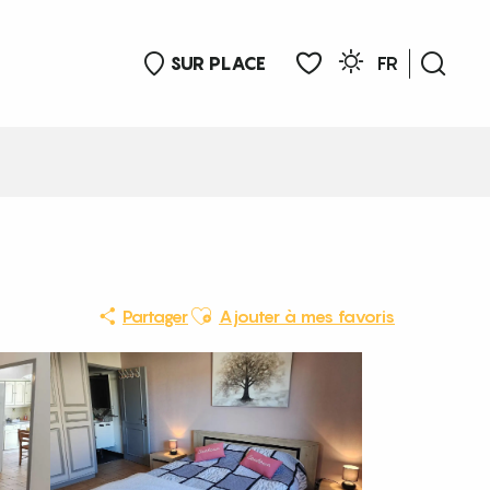
SUR PLACE
FR
Rech
Voir les favoris
Ajouter aux favoris
Partager
Ajouter à mes favoris