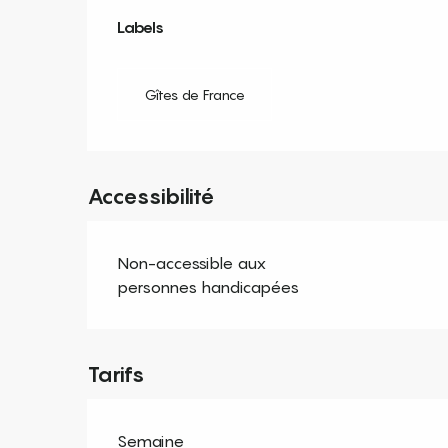
Offres de prestation
Labels
Labels
Gîtes de France
Accessibilité
Non-accessible aux
personnes handicapées
Tarifs
Semaine