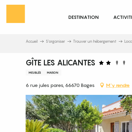
Aller
au
DESTINATION
ACTIVIT
contenu
principal
Accueil
S’organiser
Trouver un hébergement
Loc
GÎTE LES ALICANTES
MEUBLÉS
MAISON
6 rue jules pares, 66670 Bages
M'y rendre