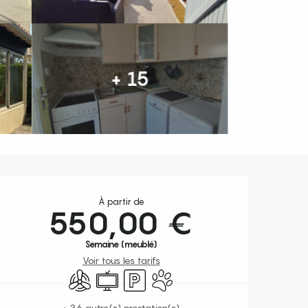
+ 15
Ouverture et coordonnées
À partir de
550,00 €
Semaine (meublé)
Voir tous les tarifs
Air conditionné
Télévision
Parking
Animaux acceptés
+ 36 autre(s) prestation(s)