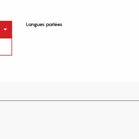
Langues parlées
Langues parlées