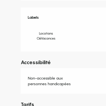
Offres de prestation
Labels
Labels
Locations
CléVacances
Accessibilité
Non-accessible aux
personnes handicapées
Tarifs