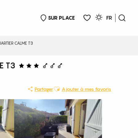
SUR PLACE
FR
Rech
Voir les favoris
UARTIER CALME T3
E T3
Ajouter aux favoris
Partager
Ajouter à mes favoris