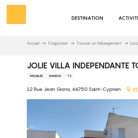
Aller
au
DESTINATION
ACTIVIT
contenu
principal
Accueil
S’organiser
Trouver un hébergement
Loc
JOLIE VILLA INDEPENDANTE 
MEUBLÉS
MAISON
T3
12 Rue Jean Giono, 66750 Saint-Cyprien
M'