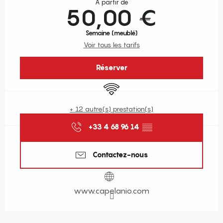
À partir de
50,00 €
Semaine (meublé)
Voir tous les tarifs
Réserver
WiFi
+ 12 autre(s) prestation(s)
+33 4 68 96 14
▒▒
Contactez-nous
www.capelanio.com