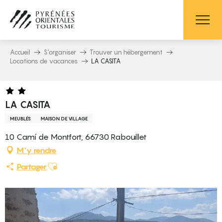
Aller
au
contenu
principal
Accueil
S’organiser
Trouver un hébergement
Locations de vacances
LA CASITA
LA CASITA
MEUBLÉS
MAISON DE VILLAGE
10 Camí de Montfort, 66730 Rabouillet
M'y rendre
Ajouter aux favoris
Partager