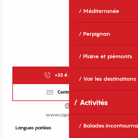
Méditerranée
Perpignan
Plaine et piémonts
+33 4 68 96 14
▒▒
Voir les destinations
Contactez-nous
Activités
www.capelanio.com
Balades incontourna
Langues parlées
Langues parlées