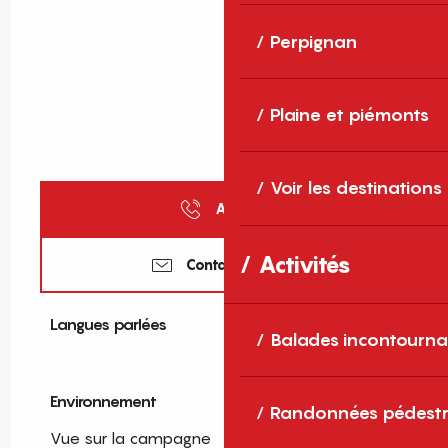
Perpignan
Plaine et piémonts
Voir les destinations
Appeler
Activités
Contactez-nous
Langues parlées
Langues parlées
Balades incontourna
Environnement
Environnement
Randonnées pédestr
Vue sur la campagne