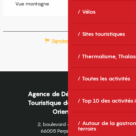
Vue montagne
Vélos
Sites touristiques
Signaler une erreur
Thermalisme, Thalas
Toutes les activités
Agence de Développement
Top 10 des activités
Touristique des Pyrénées-
Orientales
Autour de la gastron
2, boulevard des Pyrénées
terroirs
66005 Perpignan Cedex