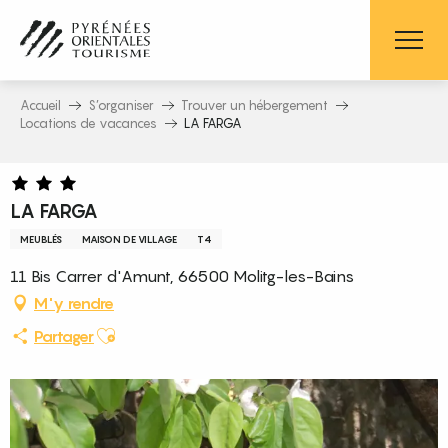
Aller
au
contenu
principal
Accueil
S’organiser
Trouver un hébergement
Locations de vacances
LA FARGA
LA FARGA
MEUBLÉS
MAISON DE VILLAGE
T4
11 Bis Carrer d'Amunt, 66500 Molitg-les-Bains
M'y rendre
Ajouter aux favoris
Partager