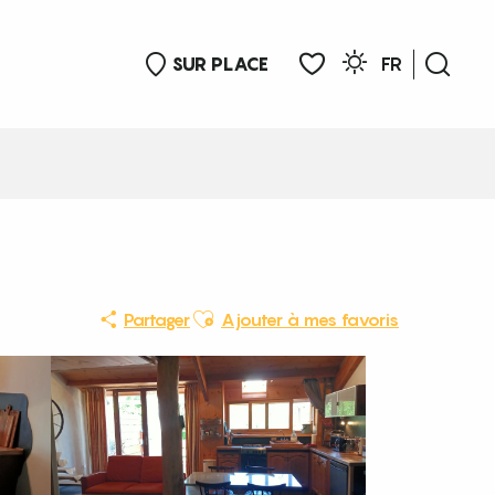
SUR PLACE
FR
Rech
Voir les favoris
Ajouter aux favoris
Partager
Ajouter à mes favoris