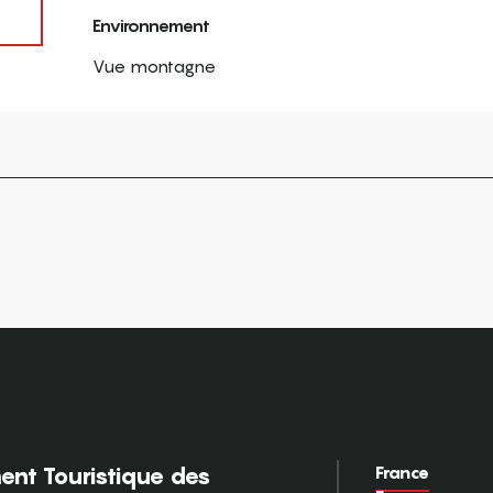
Environnement
Environnement
Vue montagne
France
nt Touristique des