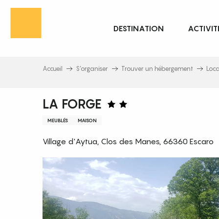
Aller
au
DESTINATION
ACTIVIT
contenu
principal
Accueil
S’organiser
Trouver un hébergement
Loc
LA FORGE
MEUBLÉS
MAISON
Village d'Aytua, Clos des Manes, 66360 Escaro