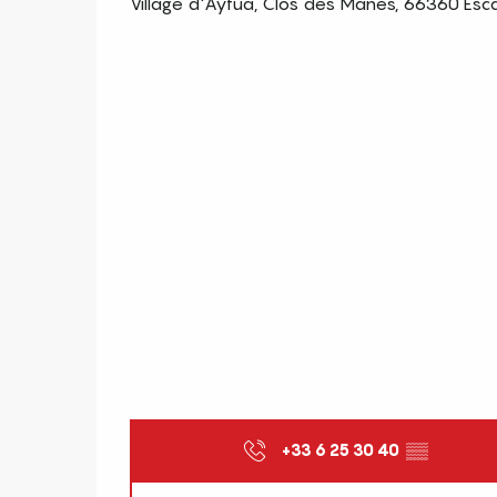
Village d'Aytua, Clos des Manes, 66360 Esc
+33 6 25 30 40
▒▒