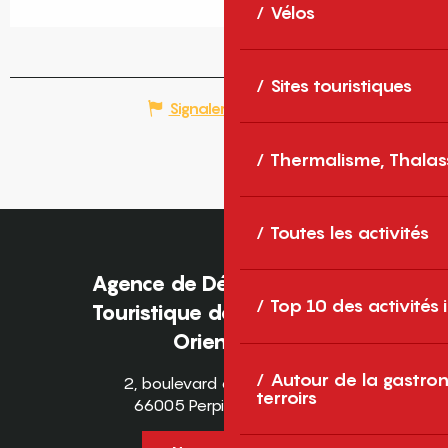
Vélos
Sites touristiques
Signaler une erreur
Thermalisme, Thalas
Toutes les activités
Agence de Développement
Top 10 des activités
Touristique des Pyrénées-
Orientales
Autour de la gastron
2, boulevard des Pyrénées
terroirs
66005 Perpignan Cedex