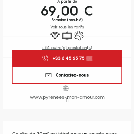
À partir de
69,00 €
Semaine (meublé)
Voir tous les tarifs
WiFi
Télévision
Animaux acceptés
+ 51 autre(s) prestation(s)
+33 6 45 65 75
▒▒
Contactez-nous
www.pyrenees-mon-amour.com
Description
Ce gîte de 70m² est idéal pour un couple avec 