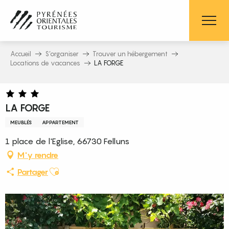
Aller
au
contenu
principal
Accueil
S’organiser
Trouver un hébergement
Locations de vacances
LA FORGE
LA FORGE
MEUBLÉS
APPARTEMENT
1 place de l'Eglise, 66730 Felluns
M'y rendre
Ajouter aux favoris
Partager