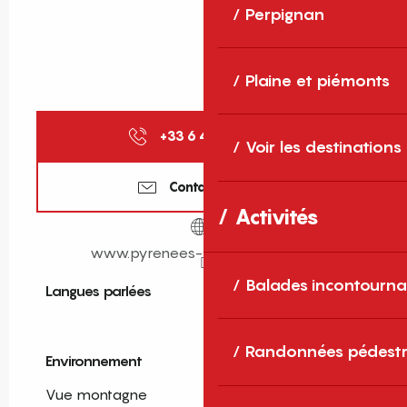
Perpignan
Plaine et piémonts
+33 6 45 65 75
▒▒
Voir les destinations
Contactez-nous
Activités
www.pyrenees-mon-amour.com
Balades incontourna
Langues parlées
Langues parlées
Randonnées pédestr
Environnement
Environnement
Vue montagne