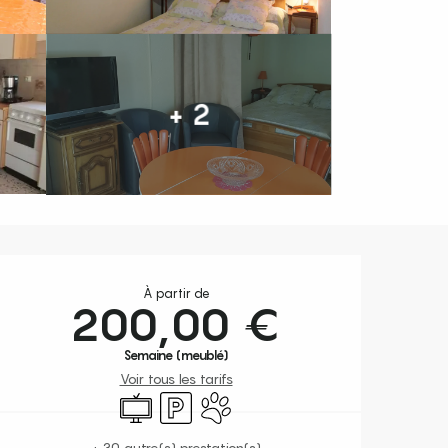
+ 2
Ouverture et coordonnées
À partir de
200,00 €
Semaine (meublé)
Voir tous les tarifs
Télévision
Parking
Animaux acceptés
+ 30 autre(s) prestation(s)