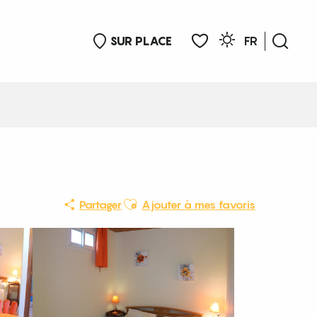
SUR PLACE
FR
Rech
Voir les favoris
Ajouter aux favoris
Partager
Ajouter à mes favoris