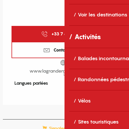
Voir les destinations
+33 7 82 83 12
▒▒
Activités
Contactez-nous
Balades incontourna
www.lagrandemaisonrouge.com
Randonnées pédestr
Langues parlées
Langues parlées
Vélos
Sites touristiques
Signaler une erreur