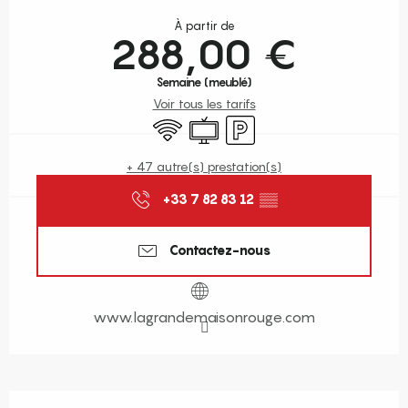
Ouverture et coordonnées
À partir de
288,00 €
Semaine (meublé)
Voir tous les tarifs
WiFi
Télévision
Parking
+ 47 autre(s) prestation(s)
+33 7 82 83 12
▒▒
Contactez-nous
www.lagrandemaisonrouge.com
Description