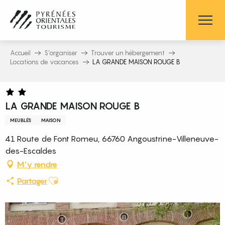
Aller
au
contenu
principal
Accueil
S’organiser
Trouver un hébergement
Locations de vacances
LA GRANDE MAISON ROUGE B
LA GRANDE MAISON ROUGE B
MEUBLÉS
MAISON
41 Route de Font Romeu, 66760 Angoustrine-Villeneuve-
des-Escaldes
M'y rendre
Ajouter aux favoris
Partager