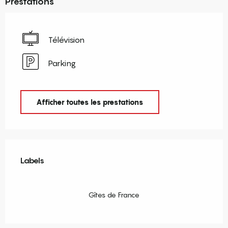
Prestations
Télévision
Parking
Afficher toutes les prestations
Offres de prestations
Labels
Labels
Gîtes de France