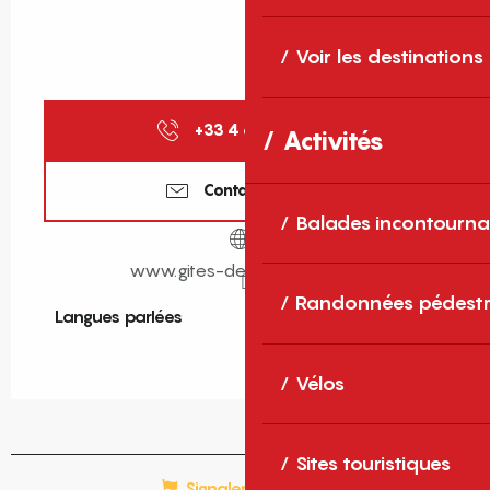
Voir les destinations
+33 4 68 11 40
▒▒
Activités
Contactez-nous
Balades incontourna
www.gites-de-france-sud.fr
Randonnées pédestr
Langues parlées
Langues parlées
Vélos
Sites touristiques
Signaler une erreur