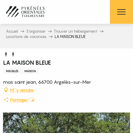
Aller
au
contenu
principal
Accueil
S’organiser
Trouver un hébergement
Locations de vacances
LA MAISON BLEUE
LA MAISON BLEUE
MEUBLÉS
MAISON
mas saint jean, 66700 Argelès-sur-Mer
M'y rendre
Ajouter aux favoris
Partager