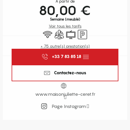
À partir de
80,00 €
Semaine (meublé)
Voir tous les tarifs
WiFi
Air conditionné
Télévision
Parking
+ 75 autre(s) prestation(s)
+33 7 83 85 18
▒▒
Contactez-nous
www.maisonjuliette-ceret.fr
Page Instagram