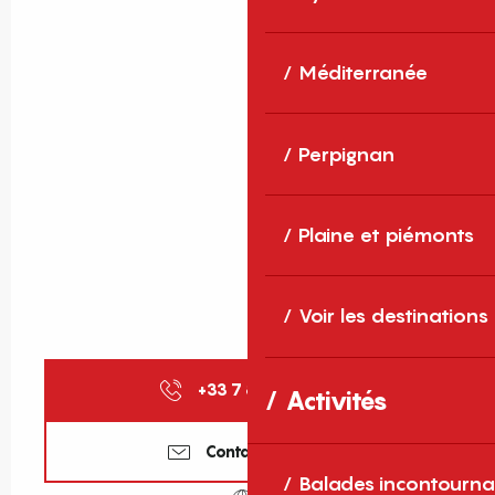
Méditerranée
Perpignan
Plaine et piémonts
Voir les destinations
+33 7 83 85 18
▒▒
Activités
Contactez-nous
Balades incontourna