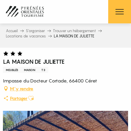
Aller
au
contenu
principal
Accueil
S’organiser
Trouver un hébergement
Locations de vacances
LA MAISON DE JULIETTE
LA MAISON DE JULIETTE
MEUBLÉS
MAISON
T3
Impasse du Docteur Cortade, 66400 Céret
M'y rendre
Ajouter aux favoris
Partager